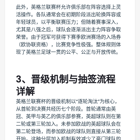
开始。这种分层加入机制有效减少了豪门球队的
赛程压力，同时为低级别球队提供了更多表现机
会。
抽签是联赛杯的灵魂环节之一，每一轮比赛结束
后，英格兰足球联赛（EFL）都会进行公开抽签。
首轮与第二轮抽签通常按地理分区（南北区）进
行，以减少球队的长途奔波负担；自第三轮起则
完全随机，任何球队都有可能遭遇豪门。这种抽
签机制增加了赛事的不确定性，也孕育了许多经
典的“黑马奇迹”。
在晋级路径上，联赛杯强调即时表现的重要性。
每场比赛都是生死战，任何失误都可能导致出
局。对于小球队而言，这是一条通往荣耀的捷
径；对于大球队而言，则是检验板凳深度的舞
台。半决赛阶段采用主客场双回合制，总比分高
者晋级决赛；若总比分相同，则直接进入点球大
战。决赛为单场定胜负制，最终胜者将捧起象征