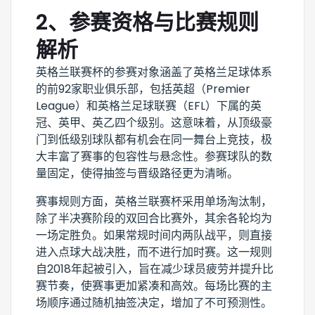
3、晋级机制与抽签流程
详解
英格兰联赛杯的晋级机制以“逐轮淘汰”为核心，
从首轮到决赛共经历七个阶段。首轮通常由英
冠、英甲与英乙的俱乐部参赛，英超球队则在第
二轮或第三轮加入。未参加欧战的英超球队会在
第二轮登场，而参加欧战的球队则直接从第三轮